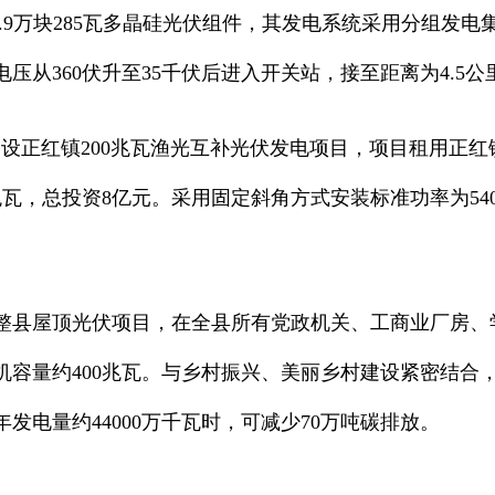
和1.9万块285瓦多晶硅光伏组件，其发电系统采用分组发电
从360伏升至35千伏后进入开关站，接至距离为4.5
设正红镇200兆瓦渔光互补光伏发电项目，项目租用正红镇
兆瓦，总投资8亿元。采用固定斜角方式安装标准功率为5
。
整县屋顶光伏项目，在全县所有党政机关、工商业厂房、
机容量约400兆瓦。与乡村振兴、美丽乡村建设紧密结
电量约44000万千瓦时，可减少70万吨碳排放。